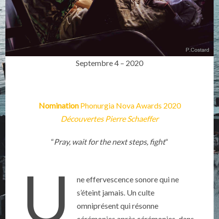
Septembre 4 – 2020
Nomination
Phonurgia Nova Awards 2020
Découvertes Pierre Schaeffer
“
Pray, wait for the next steps, fight
“
U
ne effervescence sonore qui ne
s’éteint jamais. Un culte
omniprésent qui résonne
cérémonies après cérémonies, dans